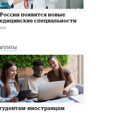
В Минобрнауки рассказали о новых
правилах приема в аспирантуру
 России появятся новые
1 ИЮНЯ /
КАЧЕСТВО ОБРАЗОВАНИЯ
едицинские специальности
 МАЯ
ЫПЛАТЫ
тудентам-иностранцам