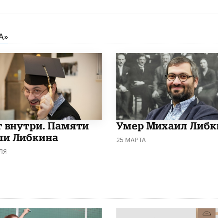
А»
т внутри. Памяти
​Умер Михаил Либк
и Либкина
25 МАРТА
ЛЯ