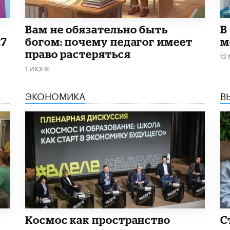
​Вам не обязательно быть
В
27
богом: почему педагог имеет
м
право растеряться
12
1 ИЮНЯ
ЭКОНОМИКА
В
Космос как пространство
С