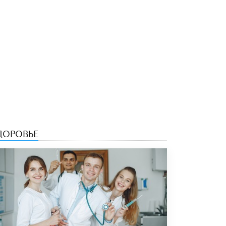
4 ИЮНЯ /
КАЧЕСТВО ОБРАЗОВАНИЯ
В Общественной палате предложили
шить школьную форму с учетом
национальных традиций регионов
4 ИЮНЯ /
ШКОЛЬНИКИ
В Госдуме предложили ввести онлайн-
формат для апелляций ЕГЭ
3 ИЮНЯ /
ЕГЭ И ОГЭ
​Яндекс выпустил бесплатный курс по
защите от ИИ-мошенничества
2 ИЮНЯ /
BIG DATA
ДОРОВЬЕ
В России начнут применять новые
подходы к разрешению конфликтов в
школах
2 ИЮНЯ /
ПОДРОСТКИ
Академик РАН предупредил, что
ChatGPT отучит школьников думать
1 ИЮНЯ /
ШКОЛЬНИКИ