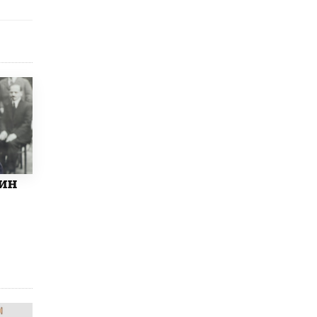
открыли в этом учебном году в Москве
10 ИЮНЯ /
ГОРОДСКОЕ ОБРАЗОВАНИЕ
Госдума приняла закон о детских SIM-
картах
10 ИЮНЯ /
ДЕТИ
Глава СПЧ предложил вернуть в школы
устные переходные экзамены
9 ИЮНЯ /
КАЧЕСТВО ОБРАЗОВАНИЯ
​Объединяя дошкольный мир
8 ИЮНЯ /
АНОНС
ин
«Сколково» и ГК «Просвещение»
анонсировали запуск акселератора
технологических решений для всех
уровней образования
8 ИЮНЯ /
ЧТО ПРОИСХОДИТ?
Рособрнадзор ответил на жалобы
школьников на ошибки в ЕГЭ по
русскому