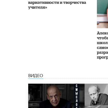
вариативности и творчества
учителя»
Алекс
чтоб
школ
само
разр
прог
ВИДЕО