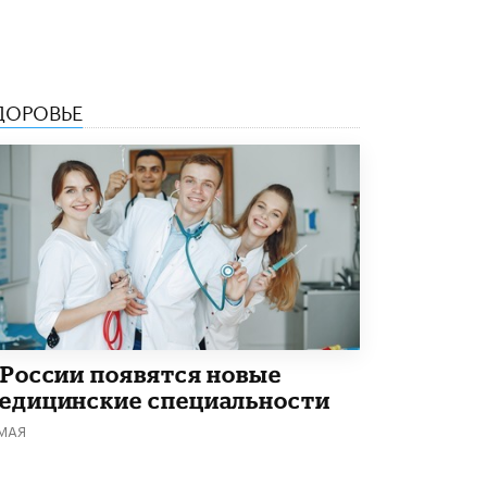
4 ИЮНЯ /
КАЧЕСТВО ОБРАЗОВАНИЯ
В Общественной палате предложили
шить школьную форму с учетом
национальных традиций регионов
ДОРОВЬЕ
4 ИЮНЯ /
ШКОЛЬНИКИ
В Госдуме предложили ввести онлайн-
формат для апелляций ЕГЭ
3 ИЮНЯ /
ЕГЭ И ОГЭ
​Яндекс выпустил бесплатный курс по
защите от ИИ-мошенничества
2 ИЮНЯ /
BIG DATA
В России начнут применять новые
подходы к разрешению конфликтов в
школах
 России появятся новые
2 ИЮНЯ /
ПОДРОСТКИ
едицинские специальности
Академик РАН предупредил, что
 МАЯ
ChatGPT отучит школьников думать
1 ИЮНЯ /
ШКОЛЬНИКИ