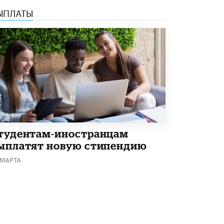
ЫПЛАТЫ
В Минобрнауки рассказали о новых
правилах приема в аспирантуру
1 ИЮНЯ /
КАЧЕСТВО ОБРАЗОВАНИЯ
тудентам-иностранцам
ыплатят новую стипендию
 МАРТА