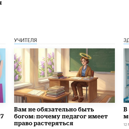
я
УЧИТЕЛЯ
З
​Вам не обязательно быть
В
27
богом: почему педагог имеет
м
право растеряться
12