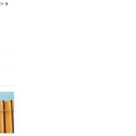
» в
исторические объекты
11 ИЮНЯ /
ГОРОДСКОЕ ОБРАЗОВАНИЕ
​Почти 50 новых объектов образования
открыли в этом учебном году в Москве
10 ИЮНЯ /
ГОРОДСКОЕ ОБРАЗОВАНИЕ
Госдума приняла закон о детских SIM-
картах
10 ИЮНЯ /
ДЕТИ
Глава СПЧ предложил вернуть в школы
устные переходные экзамены
9 ИЮНЯ /
КАЧЕСТВО ОБРАЗОВАНИЯ
​Объединяя дошкольный мир
8 ИЮНЯ /
АНОНС
«Сколково» и ГК «Просвещение»
анонсировали запуск акселератора
технологических решений для всех
уровней образования
8 ИЮНЯ /
ЧТО ПРОИСХОДИТ?