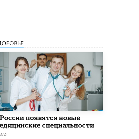
5 ИЮНЯ /
ЧТО ПРОИСХОДИТ?
«Евгений Онегин» станет обязательным
для повторения в 10–11-х классах
4 ИЮНЯ /
КАЧЕСТВО ОБРАЗОВАНИЯ
В Общественной палате предложили
ДОРОВЬЕ
шить школьную форму с учетом
национальных традиций регионов
4 ИЮНЯ /
ШКОЛЬНИКИ
В Госдуме предложили ввести онлайн-
формат для апелляций ЕГЭ
3 ИЮНЯ /
ЕГЭ И ОГЭ
​Яндекс выпустил бесплатный курс по
защите от ИИ-мошенничества
2 ИЮНЯ /
BIG DATA
В России начнут применять новые
 России появятся новые
подходы к разрешению конфликтов в
едицинские специальности
школах
2 ИЮНЯ /
ПОДРОСТКИ
 МАЯ