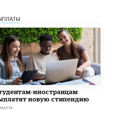
Академик РАН предупредил, что
ChatGPT отучит школьников думать
ЫПЛАТЫ
1 ИЮНЯ /
ШКОЛЬНИКИ
тудентам-иностранцам
ыплатят новую стипендию
 МАРТА