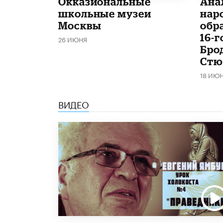
​Окказиональные
Ана
школьные музеи
нар
Москвы
обр
16-
26 ИЮНЯ
Бро
Стю
18 ИЮ
ВИДЕО