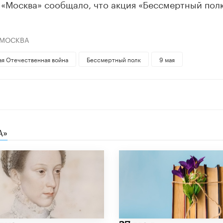
 «Москва» сообщало, что акция «Бессмертный полк
 МОСКВА
ая Отечественная война
Бессмертный полк
9 мая
А»