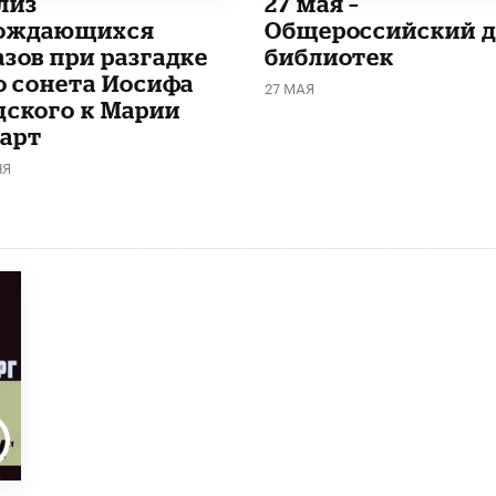
лиз
​27 мая –
ождающихся
Общероссийский д
азов при разгадке
библиотек
го сонета Иосифа
27 МАЯ
дского к Марии
арт
НЯ