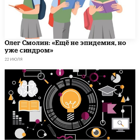
​Олег Смолин: «Ещё не эпидемия, но
уже синдром»
22 ИЮЛЯ