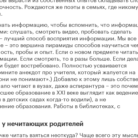
очность. Рождаются же поэты в семьях, где никому
.
учать информацию, чтобы вспомнить, что информа
и: слушать, смотреть видео, пробовать сделать
 – лучший способ восприятия информации. Мы все
ие – это вершина пирамиды способов научиться че
ость, пробы и опыт. Если о новом предмете читать
ации. Если смотреть, то в разы больше. Если дел
и будет востребовано. Полностью усваивается
омните анекдот про учителя, который жалуется на
 они не понимают».) Добавлю к этому лишь собств
ало читают в вузах, даже аспирантура – это почем
ысшее образование в XXI веке выглядит как ведение
в детских садах когда-то водили), а не
ение образования. Работы в библиотеках, с
и у нечитающих родителей
ке читать взяться неоткуда? Чаще всего эту мысл