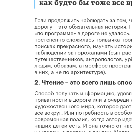
как будто бы тоже все 
Если продолжить наблюдать за тем, ч
дорогу – это обязательная история. 
«по программе» в дороге не удалось.
постепенно сложилась привычка пров
поисках прекрасного, изучать истор
наблюдений за горожанами (сын рас
путешественников, антропологов, ур
людям, образам, атмосфере простран
в них, а не по архитектуре).
2. Чтение – это всего лишь спо
Способ получать информацию, удовле
приватности в дороге или в очереди 
художественного мира, которое дает
все вокруг. Или потребность в особ
современная поэзия, когда автор иде
наших детей есть. И она точно от нас
учителем, с поэтом, с другом. Могла