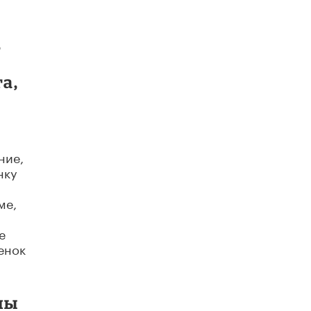
,
а,
ние,
нку
ме,
е
енок
мы