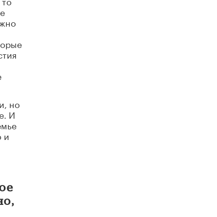
 то
​Яндекс выпустил отчёт об устойчивом
не
развитии за 2025 год
ожно
17 ИЮНЯ /
АНАЛИТИКА
торые
Московский выпускной на ВДНХ
соберет более 60 артистов
стия
17 ИЮНЯ /
ГОРОДСКОЕ ОБРАЗОВАНИЕ
е
Названы лучшие российские вузы в
2026 году по версии RAEX
16 ИЮНЯ /
АНАЛИТИКА
и, но
е. И
В России предложили ввести
емье
обязательные уроки каллиграфии в
детских садах
о и
11 ИЮНЯ /
ВОСПИТАНИЕ
​Как будущие реставраторы – студенты
столичного колледжа, помогают
восстанавливать культурные и
исторические объекты
ое
11 ИЮНЯ /
ГОРОДСКОЕ ОБРАЗОВАНИЕ
но,
​Почти 50 новых объектов образования