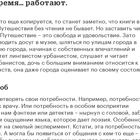
время… работают.
то еще копируется, то станет заметно, что книги в
Путешествия без чтения не бывает. Но заставить чи
 Путешествие – это свобода и удовольствие. Зато
одить досуг в музее, шляться по улицам города в
ию города, начиная с собственных впечатлений и
тет лингвистом-урбанистом, слушает и читает
банистов, дочь с большим вниманием относится к
ств, она даже города оценивает по своему состо
соб
творять свои потребности. Например, потребност
к врачу. Или потребность в особом восприятии
 нам фэнтези или детектив – нырнул с головой, за
ом ощущении языка, которое дает поэзия. Особенн
т на смелый эксперимент. Кстати, эта потребность
. А могла бы появиться от общения с кем-то еще –
 бы вырасти из собственных опытов складывать сл