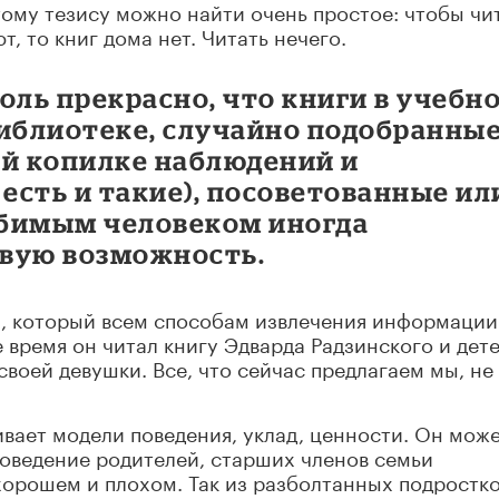
ому тезису можно найти очень простое: чтобы чит
, то книг дома нет. Читать нечего.
оль прекрасно, что книги в учебн
библиотеке, случайно подобранны
оей копилке наблюдений и
есть и такие), посоветованные ил
юбимым человеком иногда
вую возможность.
а, который всем способам извлечения информации
 время он читал книгу Эдварда Радзинского и дет
своей девушки. Все, что сейчас предлагаем мы, не
аивает модели поведения, уклад, ценности. Он мож
 поведение родителей, старших членов семьи
 хорошем и плохом. Так из разболтанных подростк