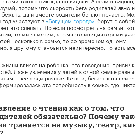
с вами такого никогда не видели. А если и видели,
лучай, потому что скорость бега родителей явно 
 бежать, да и вместе родители бегают нечасто. М
 год участвуют в
«Бегущем городе»
, берут с собой
ляет это сделать. Но если посмотреть на семьи, ко
ятии, то мы заметим, что часто инициаторами уча
детей несколько в семье, то со временем одному
о, а другому становится неинтересно. То есть вс
жизни влияет на ребенка, его поведение, привычк
тей. Даже увлечения у детей в одной семье разны
ным – все люди разные. Кстати, бегает в нашей с
сформировалась эта потребность в семье, где никт
авление о чтении как о том, что
одителей обязательно? Почему так
остраняется на музыку, театр, ки
?