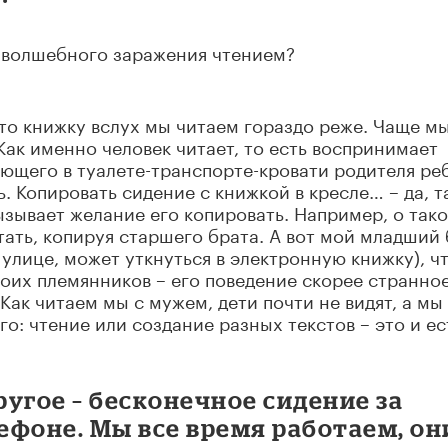
т волшебного заражения чтением?
то книжку вслух мы читаем гораздо реже. Чаще м
Как именно человек читает, то есть воспринимает
ающего в туалете-транспорте-кровати родителя ре
. Копировать сидение с книжкой в кресле… – да, т
зывает желание его копировать. Например, о так
тать, копируя старшего брата. А вот мой младший 
 улице, может уткнуться в электронную книжку), ч
воих племянников – его поведение скорее странное
Как читаем мы с мужем, дети почти не видят, а мы
го: чтение или создание разных текстов – это и ес
угое – бесконечное сидение за
ефоне. Мы все время работаем, он