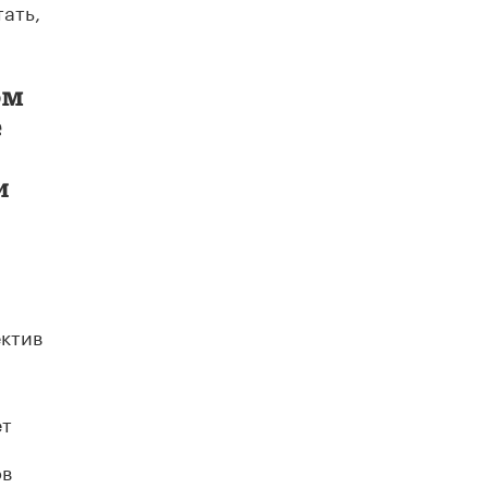
ать,
В Минобрнауки рассказали о новых
правилах приема в аспирантуру
1 ИЮНЯ /
КАЧЕСТВО ОБРАЗОВАНИЯ
ом
е
и
ектив
ет
ов