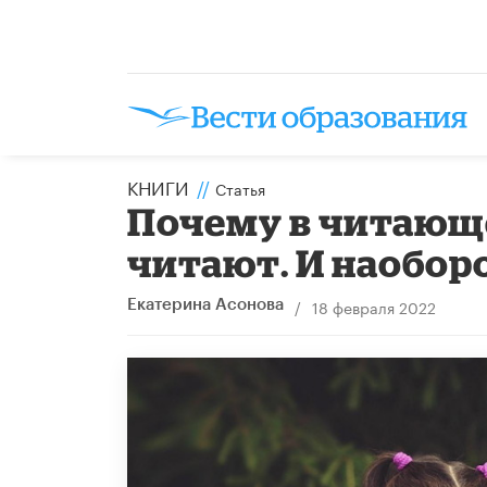
КНИГИ
//
Статья
Почему в читающе
читают. И наобор
/
18 февраля 2022
Екатерина Асонова