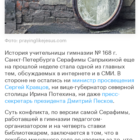
Фото: prayinglikejesus.com
История учительницы гимназии № 168 г.
Санкт-Петербурга Серафимы Сапрыкиной еще
на прошлой неделе стала одной из главных
тем, обсуждаемых в интернете и в СМИ. В
стороне не остались ни
министр просвещения
Сергей Кравцов
, ни вице-губернатор северной
столицы Ирина Потехина, ни даже
пресс-
секретарь президента Дмитрий Песков
.
Суть конфликта, по версии самой Серафимы,
работавшей в гимназии педагогом-
организатором и на четверть ставки
библиотекарем, заключается в том, что в
декабре минувшего года ее уволили за то, что