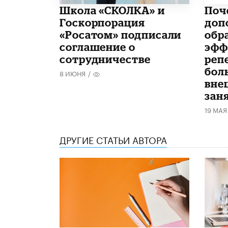
Школа «СКОЛКА» и
​По
Госкорпорация
доп
«Росатом» подписали
обр
соглашение о
эфф
сотрудничестве
реп
бол
8 ИЮНЯ
/
вне
зан
19 МАЯ
ДРУГИЕ СТАТЬИ АВТОРА