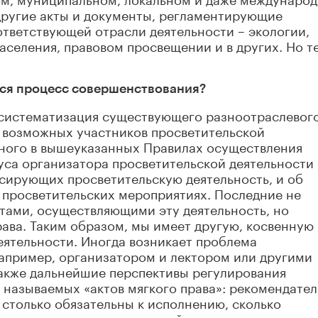
другие акты и документы, регламентирующие
ответствующей отрасли деятельности – экологии,
аселения, правовом просвещении и в других. Но т
ься процесс совершенствования?
 систематизация существующего разноотраслевог
а возможных участников просветительской
ного в вышеуказанных Правилах осуществления
уса организатора просветительской деятельности
нсирующих просветительскую деятельность, и об
 просветительских мероприятиях. Последние не
тами, осуществляющими эту деятельность, но
ава. Таким образом, мы имеет другую, косвенную
еятельности. Иногда возникает проблема
апример, организатором и лектором или другими
Также дальнейшие перспективы регулирования
 называемых «актов мягкого права»: рекомендате
 столько обязательны к исполнению, сколько
просветительских отношений и помогают им в