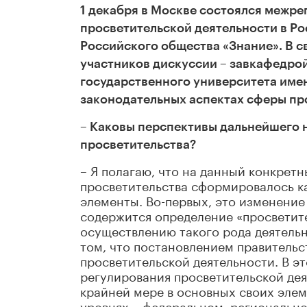
1 декабря в Москве состоялся межре
просветительской деятельности в Ро
Российского общества «Знание». В с
участников дискуссии – завкафедро
государственного университета имен
законодательных аспектах сферы пр
– Каковы перспективы дальнейшего 
просветительства?
– Я полагаю, что на данный конкре
просветительства сформировалось к
элементы. Во-первых, это изменение
содержится определение «просветите
осуществлению такого рода деятельн
том, что постановлением правитель
просветительской деятельности. В э
регулирования просветительской де
крайней мере в основных своих элем
уровнях – федеральном, региональн