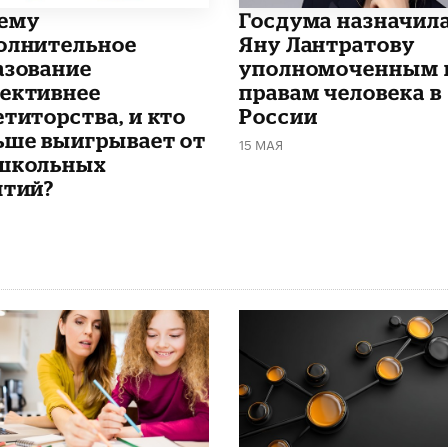
чему
Госдума назначил
олнительное
Яну Лантратову
азование
уполномоченным 
ективнее
правам человека в
етиторства, и кто
России
ьше выигрывает от
15 МАЯ
школьных
ятий?