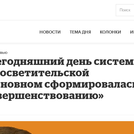
НОВОСТИ
ТЕМА ДНЯ
КОЛОНКИ
И
вью
сегодняшний день систе
росветительской
сновном сформировалас
овершенствованию»