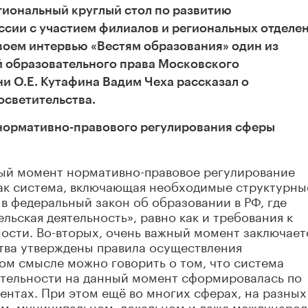
гиональный круглый стол по развитию
ссии с участием филиалов и региональных отделе
воем интервью «Вестям образования» один из
й образовательного права Московского
и О.Е. Кутафина Вадим Чеха рассказал о
осветительства.
нормативно-правового регулирования сферы
тный момент нормативно-правовое регулирование
ак система, включающая необходимые структурны
 в федеральный закон об образовании в РФ, где
льская деятельность», равно как и требования к
ости. Во-вторых, очень важный момент заключает
ства утверждены правила осуществления
том смысле можно говорить о том, что система
ятельности на данный момент сформировалась по
ентах. При этом ещё во многих сферах, на разных
ом, муниципальном, локальном и даже междунаро