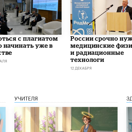
роться с плагиатом
России срочно ну
о начинать уже в
медицинские физ
стве
и радиационные
технологи
РАЛЯ
12 ДЕКАБРЯ
УЧИТЕЛЯ
З