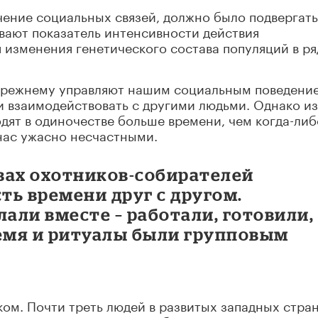
чение социальных связей, должно было подвергать
вают показатель интенсивности действия
я изменения генетического состава популяций в ря
о-прежнему управляют нашим социальным поведени
 и взаимодействовать с другими людьми. Однако из
ят в одиночестве больше времени, чем когда-либ
 нас ужасно несчастными.
вах охотников-собирателей
ь времени друг с другом.
лали вместе – работали, готовили,
ремя и ритуалы были групповым
ом. Почти треть людей в развитых западных стра