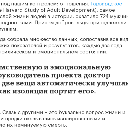
я под нашим контролем: отношения.
Гарвардское
e Harvard Study of Adult Development), самое
слой жизни людей в истории, охватило 724 мужчи
и подростками. Причем добровольцы принадлежали 
руппам.
ода собрала множество данных, сопоставив все ви
ких показателей и результатов, каждые два года
психическом и эмоциональном состоянии.
 умственную и эмоциональную
 руководитель проекта доктор
ти две вещи автоматически улучша
как изоляция портит его».
 Связь с другими – это буквально вопрос жизни и
ши предки оказывались изолированными и
ло их неминуемую смерть.