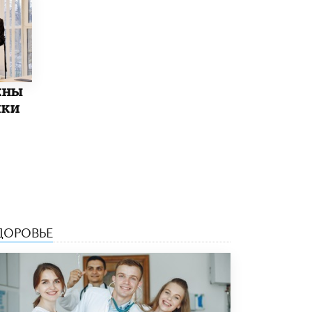
Академик РАН предупредил, что
ChatGPT отучит школьников думать
1 ИЮНЯ /
ШКОЛЬНИКИ
жны
ики
ДОРОВЬЕ