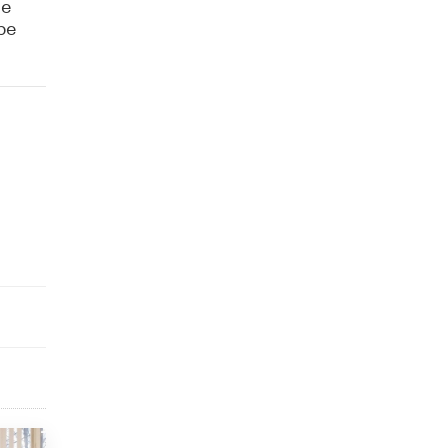
не
5 ИЮНЯ /
ЧТО ПРОИСХОДИТ?
ре
«Евгений Онегин» станет обязательным
для повторения в 10–11-х классах
4 ИЮНЯ /
КАЧЕСТВО ОБРАЗОВАНИЯ
В Общественной палате предложили
шить школьную форму с учетом
национальных традиций регионов
4 ИЮНЯ /
ШКОЛЬНИКИ
В Госдуме предложили ввести онлайн-
формат для апелляций ЕГЭ
3 ИЮНЯ /
ЕГЭ И ОГЭ
​Яндекс выпустил бесплатный курс по
защите от ИИ-мошенничества
2 ИЮНЯ /
BIG DATA
В России начнут применять новые
подходы к разрешению конфликтов в
школах
2 ИЮНЯ /
ПОДРОСТКИ