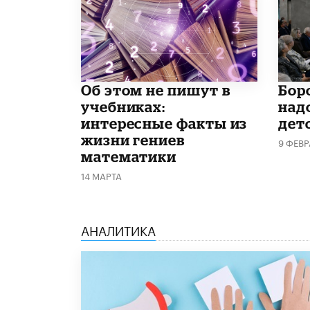
Об этом не пишут в
​Бо
учебниках:
над
интересные факты из
дет
жизни гениев
9 ФЕВ
математики
14 МАРТА
АНАЛИТИКА