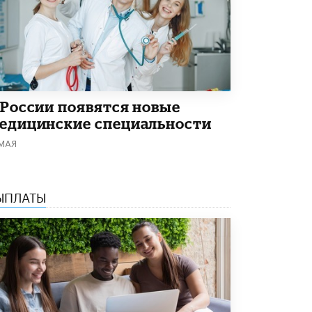
Академик РАН предупредил, что
ChatGPT отучит школьников думать
1 ИЮНЯ /
ШКОЛЬНИКИ
 России появятся новые
едицинские специальности
 МАЯ
ЫПЛАТЫ