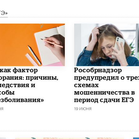
ГЭ»
 как фактор
Рособрнадзор
орания: причины,
предупредил о тре
ледствия и
схемах
собы
мошенничества в
езболивания»
период сдачи ЕГЭ
НЯ
19 ИЮНЯ