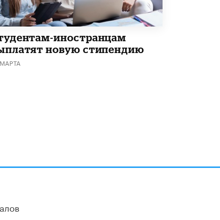
тудентам-иностранцам
ыплатят новую стипендию
 МАРТА
алов