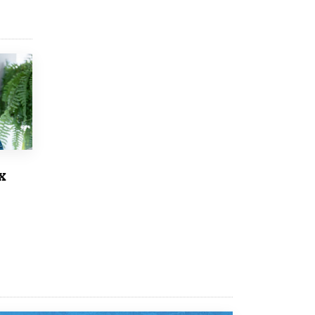
Рособрнадзор ответил на жалобы
школьников на ошибки в ЕГЭ по
русскому
8 ИЮНЯ /
ЕГЭ И ОГЭ
Школа «СКОЛКА» и Госкорпорация
«Росатом» подписали соглашение о
сотрудничестве
8 ИЮНЯ /
ОБРАЗОВАТЕЛЬНАЯ ПОЛИТИКА
Депутаты призвали не отклонять
дипломы только из-за не пройденного
х
антиплагиата
5 ИЮНЯ /
ЧТО ПРОИСХОДИТ?
Минпросвещения просят добавить в
школьные учебники примеры женщин-
инженеров
5 ИЮНЯ /
УЧЕБНИКИ
Уличенный в списывании школьник
вернул себе призовое место на
олимпиаде через суд