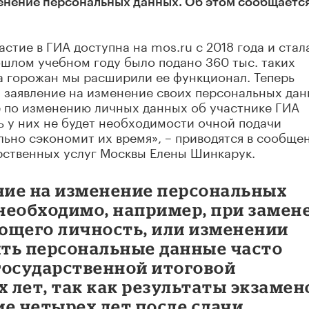
менение персональных данных. Об этом сообщаетс
астие в ГИА доступна на mos.ru с 2018 года и стал
ошлом учебном году было подано 360 тыс. таких
а горожан мы расширили ее функционал. Теперь
и заявление на изменение своих персональных дан
е по изменению личных данных об участнике ГИА
рь у них не будет необходимости очной подачи
ельно сэкономит их время», – приводятся в сообще
арственных услуг Москвы Елены Шинкарук.
ение на изменение персональных
необходимо, например, при замен
ющего личность, или изменении
ть персональные данные часто
государственной итоговой
 лет, так как результаты экзамен
е четырех лет после сдачи.