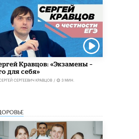
5 ИЮНЯ /
ЧТО ПРОИСХОДИТ?
«Евгений Онегин» станет обязательным
для повторения в 10–11-х классах
4 ИЮНЯ /
КАЧЕСТВО ОБРАЗОВАНИЯ
В Общественной палате предложили
шить школьную форму с учетом
национальных традиций регионов
4 ИЮНЯ /
ШКОЛЬНИКИ
ергей Кравцов: «Экзамены –
В Госдуме предложили ввести онлайн-
то для себя»
формат для апелляций ЕГЭ
3 ИЮНЯ /
ЕГЭ И ОГЭ
СЕРГЕЙ СЕРГЕЕВИЧ КРАВЦОВ
/
3 МИН.
​Яндекс выпустил бесплатный курс по
защите от ИИ-мошенничества
2 ИЮНЯ /
BIG DATA
ДОРОВЬЕ
В России начнут применять новые
подходы к разрешению конфликтов в
школах
2 ИЮНЯ /
ПОДРОСТКИ