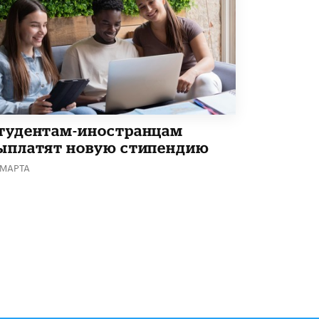
Академик РАН предупредил, что
ChatGPT отучит школьников думать
1 ИЮНЯ /
ШКОЛЬНИКИ
тудентам-иностранцам
ыплатят новую стипендию
 МАРТА