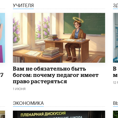
УЧИТЕЛЯ
З
​Вам не обязательно быть
В
27
богом: почему педагог имеет
м
право растеряться
12
1 ИЮНЯ
ЭКОНОМИКА
В