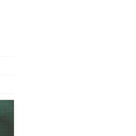
исторические объекты
11 ИЮНЯ /
ГОРОДСКОЕ ОБРАЗОВАНИЕ
​Почти 50 новых объектов образования
открыли в этом учебном году в Москве
10 ИЮНЯ /
ГОРОДСКОЕ ОБРАЗОВАНИЕ
Госдума приняла закон о детских SIM-
картах
10 ИЮНЯ /
ДЕТИ
Глава СПЧ предложил вернуть в школы
устные переходные экзамены
9 ИЮНЯ /
КАЧЕСТВО ОБРАЗОВАНИЯ
​Объединяя дошкольный мир
8 ИЮНЯ /
АНОНС
«Сколково» и ГК «Просвещение»
анонсировали запуск акселератора
технологических решений для всех
уровней образования
8 ИЮНЯ /
ЧТО ПРОИСХОДИТ?