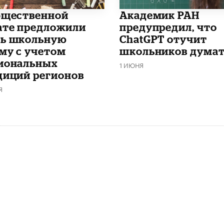
бщественной
Академик РАН
ате предложили
предупредил, что
ь школьную
ChatGPT отучит
му с учетом
школьников дума
иональных
1 ИЮНЯ
диций регионов
Я