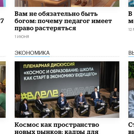
​Вам не обязательно быть
В
27
богом: почему педагог имеет
м
право растеряться
12
1 ИЮНЯ
ЭКОНОМИКА
В
Космос как пространство
С
новых рынков: кадры для
в