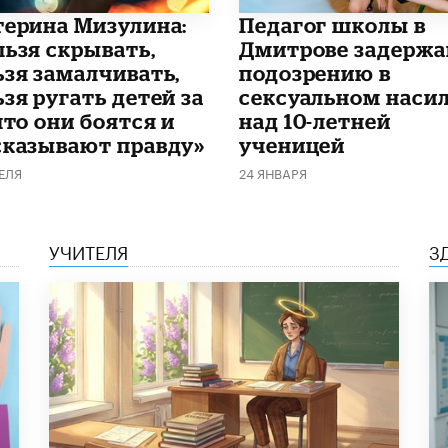
терина Мизулина:
Педагог школы в
льзя скрывать,
Дмитрове задержа
ьзя замалчивать,
подозрению в
зя ругать детей за
сексуальном наси
что они боятся и
над 10-летней
сказывают правду»
ученицей
ЕЛЯ
24 ЯНВАРЯ
УЧИТЕЛЯ
З