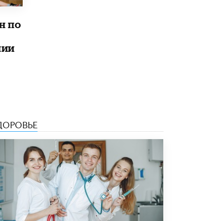
5 ИЮНЯ /
ЧТО ПРОИСХОДИТ?
н по
Минпросвещения просят добавить в
школьные учебники примеры женщин-
инженеров
лии
5 ИЮНЯ /
УЧЕБНИКИ
Уличенный в списывании школьник
вернул себе призовое место на
олимпиаде через суд
5 ИЮНЯ /
ЧТО ПРОИСХОДИТ?
ДОРОВЬЕ
«Евгений Онегин» станет обязательным
для повторения в 10–11-х классах
4 ИЮНЯ /
КАЧЕСТВО ОБРАЗОВАНИЯ
В Общественной палате предложили
шить школьную форму с учетом
национальных традиций регионов
4 ИЮНЯ /
ШКОЛЬНИКИ
В Госдуме предложили ввести онлайн-
формат для апелляций ЕГЭ