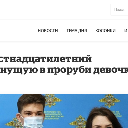
НОВОСТИ
ТЕМА ДНЯ
КОЛОНКИ
И
естнадцатилетний
онущую в проруби девоч