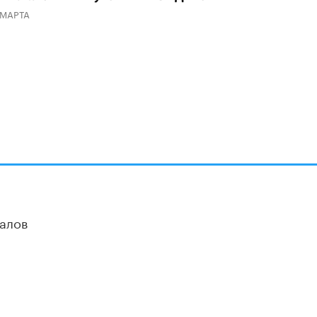
В Госдуме предложили запустить
 МАРТА
программу «Выпускной кешбэк» для
тех, кто сдал ЕГЭ и ОГЭ
29 МАЯ /
ЕГЭ И ОГЭ
алов