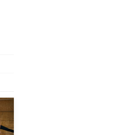
9 ИЮНЯ /
КАЧЕСТВО ОБРАЗОВАНИЯ
​Объединяя дошкольный мир
8 ИЮНЯ /
АНОНС
«Сколково» и ГК «Просвещение»
анонсировали запуск акселератора
технологических решений для всех
уровней образования
8 ИЮНЯ /
ЧТО ПРОИСХОДИТ?
Рособрнадзор ответил на жалобы
школьников на ошибки в ЕГЭ по
русскому
8 ИЮНЯ /
ЕГЭ И ОГЭ
Школа «СКОЛКА» и Госкорпорация
«Росатом» подписали соглашение о
сотрудничестве
8 ИЮНЯ /
ОБРАЗОВАТЕЛЬНАЯ ПОЛИТИКА
Депутаты призвали не отклонять
дипломы только из-за не пройденного
антиплагиата