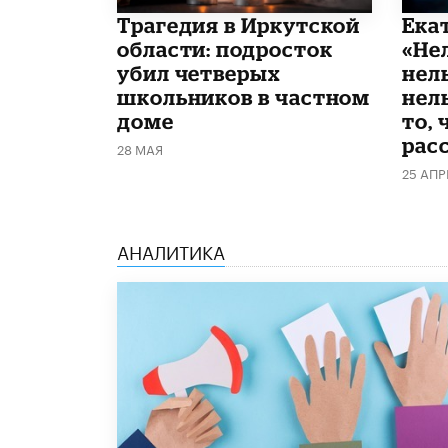
Трагедия в Иркутской
Ека
области: подросток
«Не
убил четверых
нел
школьников в частном
нель
доме
то, 
рас
28 МАЯ
25 АПР
АНАЛИТИКА