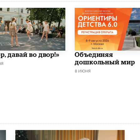
р, давай во двор!»
​Объединяя
дошкольный мир
НЯ
8 ИЮНЯ