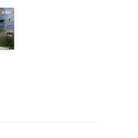
5 ИЮНЯ /
ЧТО ПРОИСХОДИТ?
«Евгений Онегин» станет обязательным
для повторения в 10–11-х классах
4 ИЮНЯ /
КАЧЕСТВО ОБРАЗОВАНИЯ
В Общественной палате предложили
шить школьную форму с учетом
национальных традиций регионов
4 ИЮНЯ /
ШКОЛЬНИКИ
В Госдуме предложили ввести онлайн-
формат для апелляций ЕГЭ
3 ИЮНЯ /
ЕГЭ И ОГЭ
​Яндекс выпустил бесплатный курс по
защите от ИИ-мошенничества
2 ИЮНЯ /
BIG DATA
В России начнут применять новые
подходы к разрешению конфликтов в
школах
2 ИЮНЯ /
ПОДРОСТКИ