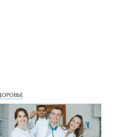
Академик РАН предупредил, что
ChatGPT отучит школьников думать
1 ИЮНЯ /
ШКОЛЬНИКИ
ДОРОВЬЕ