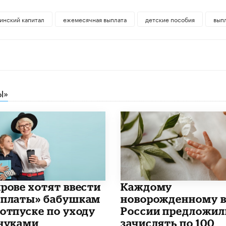
инский капитал
ежемесячная выплата
детские пособия
вып
Ы»
ирове хотят ввести
Каждому
рплаты» бабушкам
новорожденному 
 отпуске по уходу
России предложил
внуками
зачислять по 100