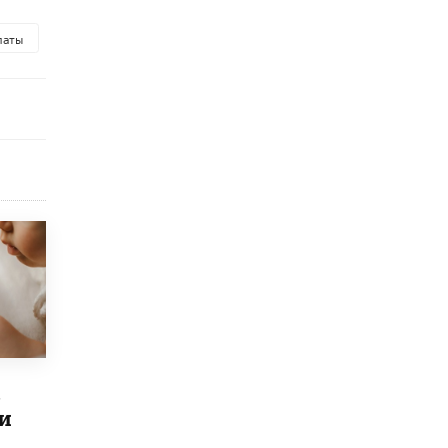
исторические объекты
11 ИЮНЯ /
ГОРОДСКОЕ ОБРАЗОВАНИЕ
латы
​Почти 50 новых объектов образования
открыли в этом учебном году в Москве
10 ИЮНЯ /
ГОРОДСКОЕ ОБРАЗОВАНИЕ
Госдума приняла закон о детских SIM-
картах
10 ИЮНЯ /
ДЕТИ
Глава СПЧ предложил вернуть в школы
устные переходные экзамены
9 ИЮНЯ /
КАЧЕСТВО ОБРАЗОВАНИЯ
​Объединяя дошкольный мир
8 ИЮНЯ /
АНОНС
«Сколково» и ГК «Просвещение»
анонсировали запуск акселератора
в
технологических решений для всех
и
уровней образования
8 ИЮНЯ /
ЧТО ПРОИСХОДИТ?