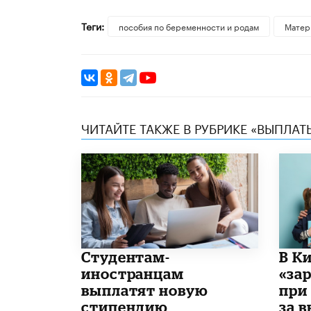
Теги:
пособия по беременности и родам
Матер
ЧИТАЙТЕ ТАКЖЕ В РУБРИКЕ «ВЫПЛАТ
Студентам-
В К
иностранцам
«за
выплатят новую
при
стипендию
за 