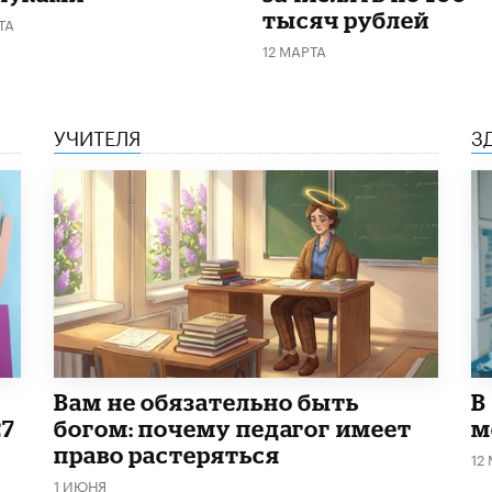
тысяч рублей
ТА
12 МАРТА
УЧИТЕЛЯ
З
​Вам не обязательно быть
В
27
богом: почему педагог имеет
м
право растеряться
12
1 ИЮНЯ