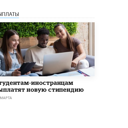
5 ИЮНЯ /
ЧТО ПРОИСХОДИТ?
ЫПЛАТЫ
«Евгений Онегин» станет обязательным
для повторения в 10–11-х классах
4 ИЮНЯ /
КАЧЕСТВО ОБРАЗОВАНИЯ
В Общественной палате предложили
шить школьную форму с учетом
национальных традиций регионов
4 ИЮНЯ /
ШКОЛЬНИКИ
В Госдуме предложили ввести онлайн-
формат для апелляций ЕГЭ
3 ИЮНЯ /
ЕГЭ И ОГЭ
тудентам-иностранцам
​Яндекс выпустил бесплатный курс по
ыплатят новую стипендию
защите от ИИ-мошенничества
2 ИЮНЯ /
BIG DATA
 МАРТА
В России начнут применять новые
подходы к разрешению конфликтов в
школах
2 ИЮНЯ /
ПОДРОСТКИ