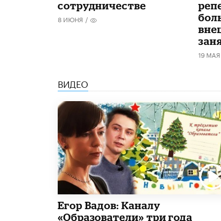
сотрудничестве
реп
бол
8 ИЮНЯ
/
вне
зан
19 МАЯ
ВИДЕО
Егор Вадов: Каналу
«Образователи» три года