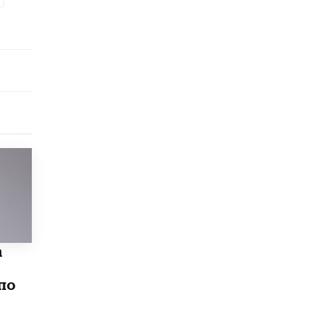
10 ИЮНЯ /
ДЕТИ
Глава СПЧ предложил вернуть в школы
устные переходные экзамены
9 ИЮНЯ /
КАЧЕСТВО ОБРАЗОВАНИЯ
​Объединяя дошкольный мир
8 ИЮНЯ /
АНОНС
«Сколково» и ГК «Просвещение»
анонсировали запуск акселератора
технологических решений для всех
уровней образования
8 ИЮНЯ /
ЧТО ПРОИСХОДИТ?
Рособрнадзор ответил на жалобы
школьников на ошибки в ЕГЭ по
русскому
8 ИЮНЯ /
ЕГЭ И ОГЭ
а
Школа «СКОЛКА» и Госкорпорация
по
«Росатом» подписали соглашение о
сотрудничестве