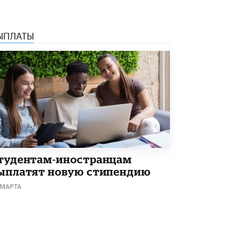
Кто будет оценивать поведение
школьников
29 МАЯ /
ШКОЛЬНИКИ
ЫПЛАТЫ
тудентам-иностранцам
ыплатят новую стипендию
 МАРТА