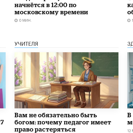
начнётся в 12:00 по
к
московскому времени
о
0 МИН.
УЧИТЕЛЯ
З
​Вам не обязательно быть
В
27
богом: почему педагог имеет
м
право растеряться
12