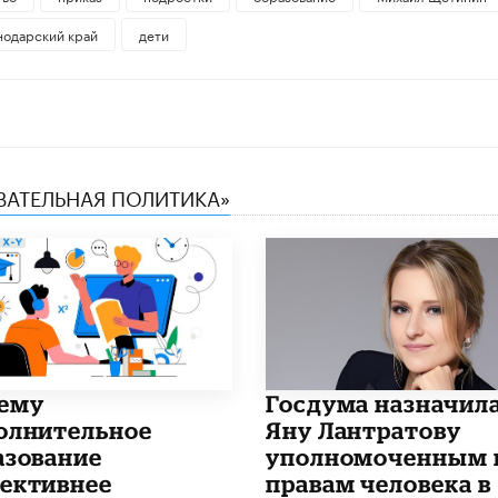
нодарский край
дети
ОВАТЕЛЬНАЯ ПОЛИТИКА»
чему
Госдума назначил
олнительное
Яну Лантратову
азование
уполномоченным 
ективнее
правам человека в