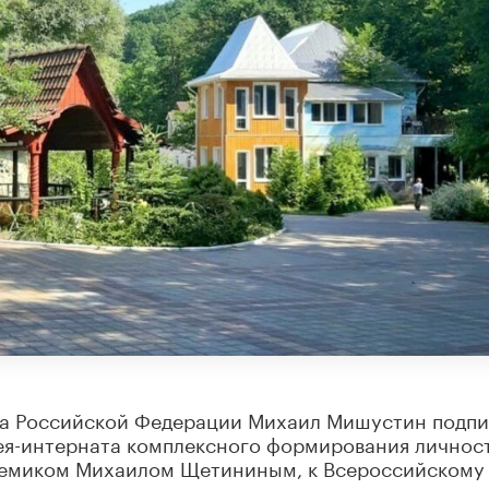
тва Российской Федерации Михаил Мишустин подп
я-интерната комплексного формирования личнос
адемиком Михаилом Щетининым, к Всероссийскому