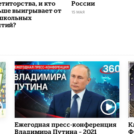
етиторства, и кто
России
ьше выигрывает от
15 МАЯ
школьных
ятий?
Ежегодная пресс-конференция
К
Владимира Путина – 2021
Ф