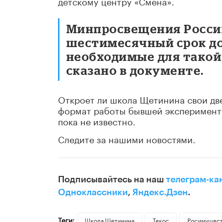
детскому центру «Смена».
Минпросвещения Росси
шестимесячный срок до
необходимые для такой
сказано в документе.
Откроет ли школа Щетинина свои две
формат работы бывшей эксперимент
пока не известно.
Следите за нашими новостями.
Подписывайтесь на наш
телеграм-ка
Одноклассники
,
Яндекс.Дзен
.
Теги:
Школа Щетинина
Текос
Росимущес