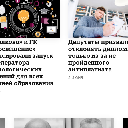
олково» и ГК
Депутаты призвал
освещение»
отклонять дипло
нсировали запуск
только из-за не
елератора
пройденного
нологических
антиплагиата
ений для всех
5 ИЮНЯ
вней образования
Я