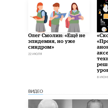
​Олег Смолин: «Ещё не
«Ск
эпидемия, но уже
«Пр
синдром»
ано
акс
22 ИЮЛЯ
тех
реш
уро
8 ИЮН
ВИДЕО