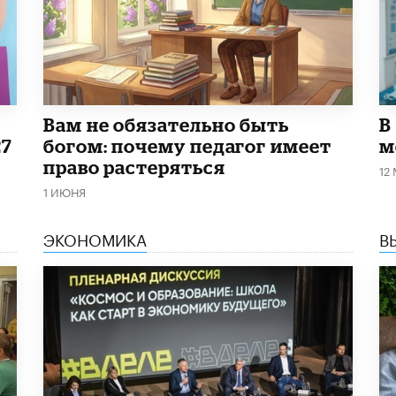
​Вам не обязательно быть
В
27
богом: почему педагог имеет
м
право растеряться
12
1 ИЮНЯ
ЭКОНОМИКА
В