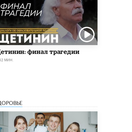
4 ИЮНЯ /
КАЧЕСТВО ОБРАЗОВАНИЯ
В Общественной палате предложили
шить школьную форму с учетом
национальных традиций регионов
4 ИЮНЯ /
ШКОЛЬНИКИ
В Госдуме предложили ввести онлайн-
формат для апелляций ЕГЭ
етинин: финал трагедии
3 ИЮНЯ /
ЕГЭ И ОГЭ
62 МИН.
​Яндекс выпустил бесплатный курс по
защите от ИИ-мошенничества
2 ИЮНЯ /
BIG DATA
В России начнут применять новые
подходы к разрешению конфликтов в
школах
ДОРОВЬЕ
2 ИЮНЯ /
ПОДРОСТКИ
Академик РАН предупредил, что
ChatGPT отучит школьников думать
1 ИЮНЯ /
ШКОЛЬНИКИ