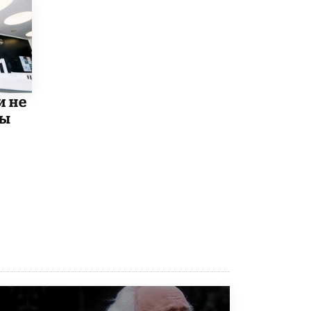
8 ИЮНЯ /
ЕГЭ И ОГЭ
Школа «СКОЛКА» и Госкорпорация
«Росатом» подписали соглашение о
сотрудничестве
8 ИЮНЯ /
ОБРАЗОВАТЕЛЬНАЯ ПОЛИТИКА
Депутаты призвали не отклонять
и не
дипломы только из-за не пройденного
мы
антиплагиата
5 ИЮНЯ /
ЧТО ПРОИСХОДИТ?
Минпросвещения просят добавить в
школьные учебники примеры женщин-
инженеров
5 ИЮНЯ /
УЧЕБНИКИ
Уличенный в списывании школьник
вернул себе призовое место на
олимпиаде через суд
5 ИЮНЯ /
ЧТО ПРОИСХОДИТ?
«Евгений Онегин» станет обязательным
для повторения в 10–11-х классах