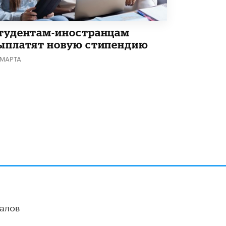
тудентам-иностранцам
ыплатят новую стипендию
 МАРТА
алов