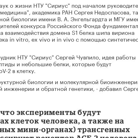
аук о жизни НТУ "Сириус" под началом руководит
медицина", академика РАН Сергея Недоспасова, т
ой биологии имени В. А. Энгельгардта и МГУ име
едителей конкурса Российского Фонда фундамента
а взаимодействия домена S1 белка шипа вириона
а in vitro, ex vivo и in vivo с помощью синтетиче
удник НТУ "Сириус" Сергей Чувпило, идея работы
ептиды и небольшие белки, которые будут
V-2 в клетку.
труктурной биологии и молекулярной биоинженери
й инженерии и обратной генетики, - добавил Серг
 что эксперименты будут
ах клеток человека, а также на
нных мини-органах) трансгенных
ссируют рецептор АСЕ-2 человека