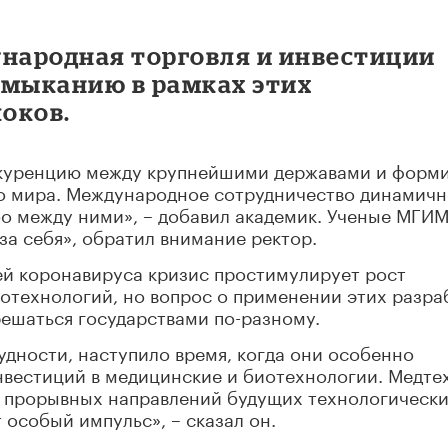
ународная торговля и инвестиции
амыканию в рамках этих
оков.
нкуренцию между крупнейшими державами и форм
о мира. Международное сотрудничество динамич
бо между ними», – добавил академик. Ученые МГИ
за себя», обратил внимание ректор.
ей коронавируса кризис простимулирует рост
отехнологий, но вопрос о применении этих разра
ешаться государствами по-разному.
удности, наступило время, когда они особенно
нвестиций в медицинские и биотехнологии. Медте
з прорывных направлений будущих технологическ
 особый импульс», – сказал он.