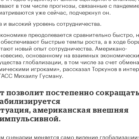
вают в том числе прогнозы, связанные с пандемие
матриваются уже сейчас, подчеркнул он.
 и высокий уровень сотрудничества.
экономике преодолевается сравнительно быстро, 
 обеспечивают быстрые темпы роста, а в ходе бор
тают новый опыт сотрудничества. Американо-
вновесию, основанному на взаимных экономическ
ущества глобализации, в том числе за счет обмен
ическими игроками», рассказал Торкунов в инте
ТАСС Михаилу Гусману.
ст позволит постепенно сокращат
табилизируется
туация, американская внешняя
 импульсивной.
м сценарии меняется само видение глобализации: