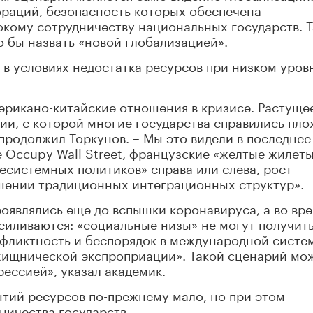
раций, безопасность которых обеспечена
окому сотрудничеству национальных государств. 
о бы назвать «новой глобализацией».
в условиях недостатка ресурсов при низком уров
ерикано-китайские отношения в кризисе. Растуще
ии, с которой многие государства справились пло
продолжил Торкунов. – Мы это видели в последнее
 Occupy Wall Street, французские «желтые жилеты
есистемных политиков» справа или слева, рост
шении традиционных интеграционных структур».
роявлялись еще до вспышки коронавируса, а во вр
силиваются: «социальные низы» не могут получит
фликтность и беспорядок в международной систе
хищнической экспроприации». Такой сценарий мо
рессией», указал академик.
тий ресурсов по-прежнему мало, но при этом
ничества государств.