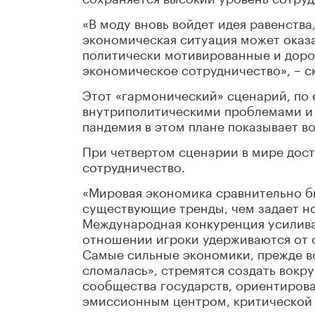
«В моду вновь войдет идея равенства
экономическая ситуация может оказа
политически мотивированные и дор
экономическое сотрудничество», – с
Этот «гармонический» сценарий, по
внутриполитическими проблемами и 
пандемия в этом плане показывает в
При четвертом сценарии в мире дос
сотрудничество.
«Мировая экономика сравнительно бы
существующие тренды, чем задает н
Международная конкуренция усилива
отношении игроки удерживаются от 
Самые сильные экономики, прежде вс
сломалась», стремятся создать вокр
сообщества государств, ориентиров
эмиссионным центром, критической 
достаточно емким рынком».