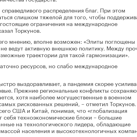
, справедливого распределения благ. При этом
ться слишком тяжелой для того, чтобы поддержив
огостоящие ограничения на международное
казал Торкунов.
 его мнению, вполне возможен: «Элиты поглощены
не ведут активную внешнюю политику. Между про
озможные траектории для такой гармонизации».
таточно ресурсов, но слабо международное
стро выздоравливает, а пандемия скорее усилива
овые. Прежние региональные конфликты сохраняю
ется, хотя наиболее могущественные в военном
самых рискованных решений, – отметил Торкунов.
его США и Китай, понимая, что «глобализация
уг себя техноэкономические блоки – большие
анные на технологического лидера, обладающие
массой населения и высокотехнологичных компа