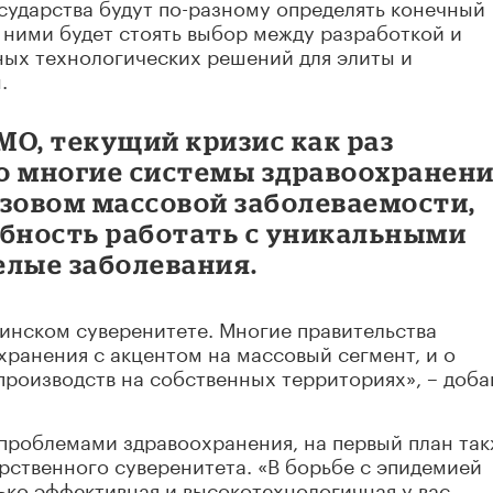
осударства будут по-разному определять конечный
д ними будет стоять выбор между разработкой и
ных технологических решений для элиты и
.
МО, текущий кризис как раз
о многие системы здравоохранен
ызовом массовой заболеваемости,
обность работать с уникальными
елые заболевания.
цинском суверенитете. Многие правительства
ранения с акцентом на массовый сегмент, и о
роизводств на собственных территориях», – доба
 проблемами здравоохранения, на первый план та
рственного суверенитета. «В борьбе с эпидемией
лько эффективная и высокотехнологичная у вас