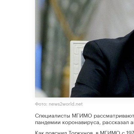
Фото: news2world.net
Специалисты МГИМО рассматривают 
пандемии коронавируса, рассказал 
Как пояснил Торкунов, в МГИМО с 19