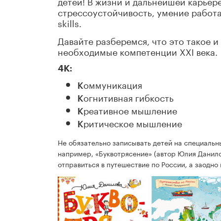
детей! В жизни и дальнейшей карьер
стрессоустойчивость, умение работат
skills.
Давайте разберемся, что это такое и
необходимые компетенции XXI века.
4К:
оммуникация
К
огнитивная гибкость
К
реативное мышление
К
ритическое мышление
К
Не обязательно записывать детей на специальн
например, «Буквотрясение» (автор Юлия Данило
отправиться в путешествие по России, а заодно