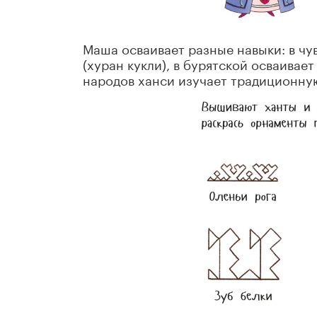
Маша осваивает разные навыки: в чу
(хуран кукли), в бурятской осваивае
народов ханси изучает традиционну