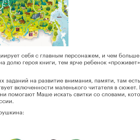
циирует себя с главным персонажем, и чем больше
а долю героя книги, тем ярче ребенок «проживет»
ых заданий на развитие внимания, памяти, там ест
твует включенности маленького читателя в сюжет. 
 они помогают Маше искать свитки со словами, кот
ссии.
рушкина: