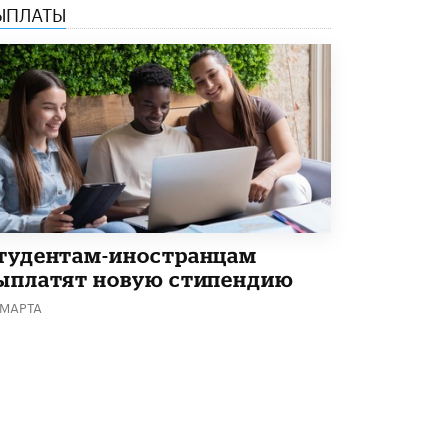
ЫПЛАТЫ
В Минобрнауки рассказали о новых
правилах приема в аспирантуру
1 ИЮНЯ /
КАЧЕСТВО ОБРАЗОВАНИЯ
тудентам-иностранцам
ыплатят новую стипендию
 МАРТА