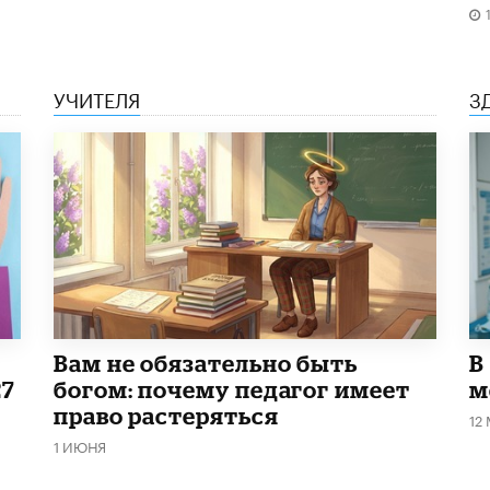
УЧИТЕЛЯ
З
​Вам не обязательно быть
В
27
богом: почему педагог имеет
м
право растеряться
12
1 ИЮНЯ