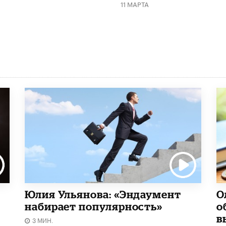
11 МАРТА
Юлия Ульянова: «Эндаумент
О
набирает популярность»
о
в
3 МИН.