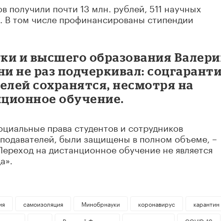
ов получили почти 13 млн. рублей, 511 научных
й. В том числе профинансированы стипендии
ки и высшего образования Валер
ни не раз подчеркивал: соцгарант
елей сохранятся, несмотря на
нционное обучение.
социальные права студентов и сотрудников
еподавателей, были защищены в полном объеме, –
Переход на дистанционное обучение не является
а».
ия
самоизоляция
Минобрнауки
коронавирус
карантин
ование
вуз
Валерий Фальков
аспирантура
COVID-19