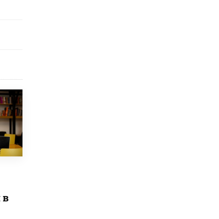
открыли в этом учебном году в Москве
10 ИЮНЯ /
ГОРОДСКОЕ ОБРАЗОВАНИЕ
Госдума приняла закон о детских SIM-
картах
10 ИЮНЯ /
ДЕТИ
Глава СПЧ предложил вернуть в школы
устные переходные экзамены
9 ИЮНЯ /
КАЧЕСТВО ОБРАЗОВАНИЯ
​Объединяя дошкольный мир
8 ИЮНЯ /
АНОНС
«Сколково» и ГК «Просвещение»
анонсировали запуск акселератора
технологических решений для всех
уровней образования
8 ИЮНЯ /
ЧТО ПРОИСХОДИТ?
 в
Рособрнадзор ответил на жалобы
школьников на ошибки в ЕГЭ по
русскому