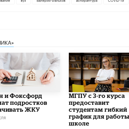
МИКА»
н и Фоксфорд
МГПУ с 3-го курса
чат подростков
предоставит
ачивать ЖКУ
студентам гибкий
график для работы
ЕЛЯ
школе