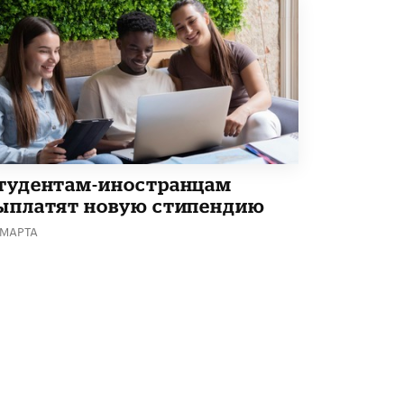
В Минобрнауки рассказали о новых
правилах приема в аспирантуру
1 ИЮНЯ /
КАЧЕСТВО ОБРАЗОВАНИЯ
тудентам-иностранцам
ыплатят новую стипендию
 МАРТА