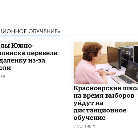
НЦИОННОЕ ОБУЧЕНИЕ»
лы Южно-
алинска перевели
даленку из-за
ели
АРЯ
Красноярские шк
на время выборов
уйдут на
дистанционное
обучение
7 СЕНТЯБРЯ