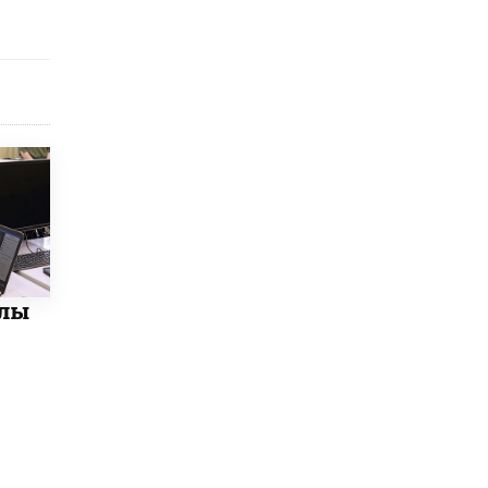
8 ИЮНЯ /
ЕГЭ И ОГЭ
Школа «СКОЛКА» и Госкорпорация
«Росатом» подписали соглашение о
сотрудничестве
8 ИЮНЯ /
ОБРАЗОВАТЕЛЬНАЯ ПОЛИТИКА
Депутаты призвали не отклонять
дипломы только из-за не пройденного
антиплагиата
5 ИЮНЯ /
ЧТО ПРОИСХОДИТ?
Минпросвещения просят добавить в
школьные учебники примеры женщин-
инженеров
олы
5 ИЮНЯ /
УЧЕБНИКИ
Уличенный в списывании школьник
вернул себе призовое место на
олимпиаде через суд
5 ИЮНЯ /
ЧТО ПРОИСХОДИТ?
«Евгений Онегин» станет обязательным
для повторения в 10–11-х классах