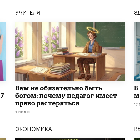
УЧИТЕЛЯ
З
​Вам не обязательно быть
В
27
богом: почему педагог имеет
м
право растеряться
12
1 ИЮНЯ
ЭКОНОМИКА
В