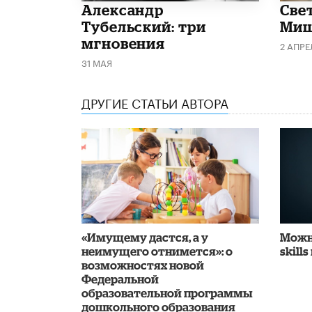
Александр
​Све
Тубельский: три
Миш
мгновения
2 АПРЕ
31 МАЯ
ДРУГИЕ СТАТЬИ АВТОРА
«Имущему дастся, а у
Можн
неимущего отнимется»: о
skills
возможностях новой
Федеральной
образовательной программы
дошкольного образования