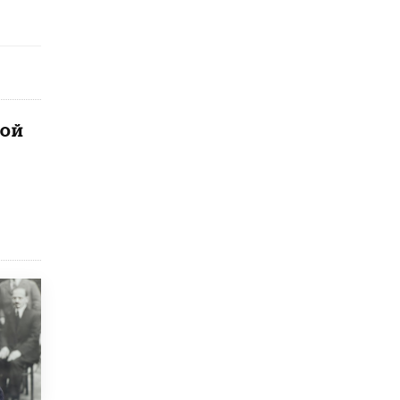
исторические объекты
11 ИЮНЯ /
ГОРОДСКОЕ ОБРАЗОВАНИЕ
​Почти 50 новых объектов образования
открыли в этом учебном году в Москве
10 ИЮНЯ /
ГОРОДСКОЕ ОБРАЗОВАНИЕ
ной
Госдума приняла закон о детских SIM-
картах
10 ИЮНЯ /
ДЕТИ
Глава СПЧ предложил вернуть в школы
устные переходные экзамены
9 ИЮНЯ /
КАЧЕСТВО ОБРАЗОВАНИЯ
​Объединяя дошкольный мир
8 ИЮНЯ /
АНОНС
«Сколково» и ГК «Просвещение»
анонсировали запуск акселератора
технологических решений для всех
уровней образования
8 ИЮНЯ /
ЧТО ПРОИСХОДИТ?