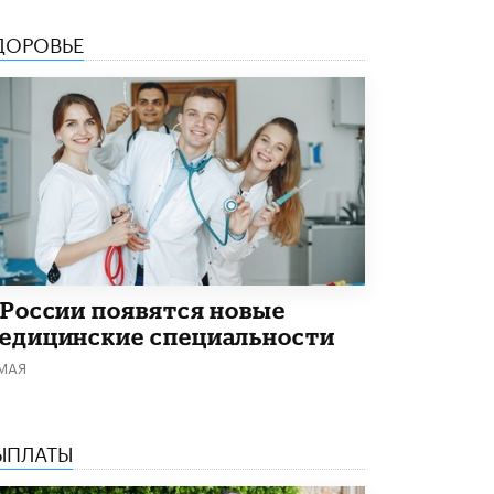
Академик РАН предупредил, что
ДОРОВЬЕ
ChatGPT отучит школьников думать
1 ИЮНЯ /
ШКОЛЬНИКИ
 России появятся новые
едицинские специальности
 МАЯ
ЫПЛАТЫ