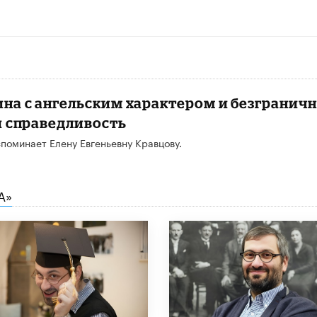
на с ангельским характером и безгранич
и справедливость
поминает Елену Евгеньевну Кравцову.
А»