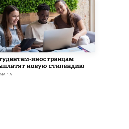
тудентам-иностранцам
ыплатят новую стипендию
 МАРТА