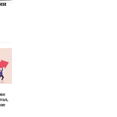
ин
Рособрнадзор ответил на жалобы
школьников на ошибки в ЕГЭ по
русскому
8 ИЮНЯ /
ЕГЭ И ОГЭ
Школа «СКОЛКА» и Госкорпорация
«Росатом» подписали соглашение о
сотрудничестве
8 ИЮНЯ /
ОБРАЗОВАТЕЛЬНАЯ ПОЛИТИКА
Депутаты призвали не отклонять
дипломы только из-за не пройденного
антиплагиата
5 ИЮНЯ /
ЧТО ПРОИСХОДИТ?
Минпросвещения просят добавить в
школьные учебники примеры женщин-
инженеров
 же
5 ИЮНЯ /
УЧЕБНИКИ
тал,
 не
Уличенный в списывании школьник
вернул себе призовое место на
олимпиаде через суд