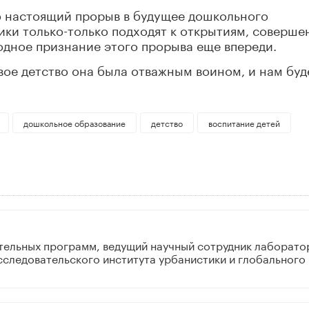
о настоящий прорыв в будущее дошкольного
ики только-только подходят к открытиям, соверш
одное признание этого прорыва еще впереди.
свое детство она была отважным воином, и нам буд
дошкольное образование
детство
воспитание детей
тельных программ, ведущий научный сотрудник лаборато
сследовательского института урбанистики и глобального