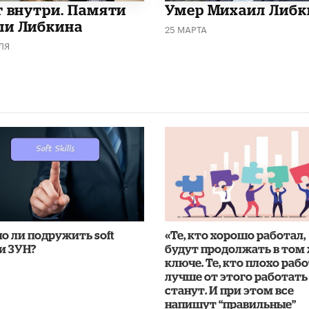
т внутри. Памяти
​Умер Михаил Либк
и Либкина
25 МАРТА
ЛЯ
о ли подружить soft
«Те, кто хорошо работал,
 и ЗУН?
будут продолжать в том
ключе. Те, кто плохо рабо
лучше от этого работать
станут. И при этом все
напишут “правильные”