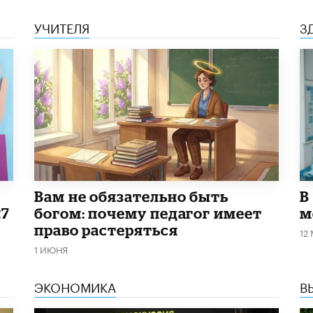
УЧИТЕЛЯ
З
​Вам не обязательно быть
В
27
богом: почему педагог имеет
м
право растеряться
12
1 ИЮНЯ
ЭКОНОМИКА
В