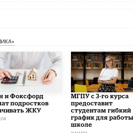
МИКА»
н и Фоксфорд
МГПУ с 3-го курса
чат подростков
предоставит
ачивать ЖКУ
студентам гибкий
график для работы
ЕЛЯ
школе
11 МАРТА