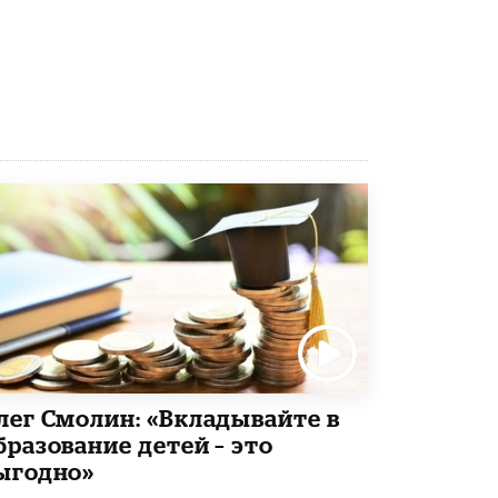
Рособрнадзор ответил на жалобы
школьников на ошибки в ЕГЭ по
русскому
8 ИЮНЯ /
ЕГЭ И ОГЭ
Школа «СКОЛКА» и Госкорпорация
«Росатом» подписали соглашение о
сотрудничестве
8 ИЮНЯ /
ОБРАЗОВАТЕЛЬНАЯ ПОЛИТИКА
Депутаты призвали не отклонять
дипломы только из-за не пройденного
антиплагиата
5 ИЮНЯ /
ЧТО ПРОИСХОДИТ?
Минпросвещения просят добавить в
школьные учебники примеры женщин-
инженеров
5 ИЮНЯ /
УЧЕБНИКИ
лег Смолин: «Вкладывайте в
бразование детей – это
Уличенный в списывании школьник
вернул себе призовое место на
ыгодно»
олимпиаде через суд