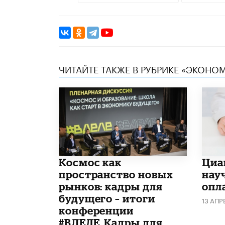
ЧИТАЙТЕ ТАКЖЕ В РУБРИКЕ «ЭКОНО
Космос как
Циа
пространство новых
нау
рынков: кадры для
опл
будущего – итоги
13 АПР
конференции
#ВДЕЛЕ_Кадры для