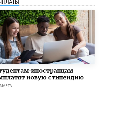
ЫПЛАТЫ
Академик РАН предупредил, что
ChatGPT отучит школьников думать
1 ИЮНЯ /
ШКОЛЬНИКИ
тудентам-иностранцам
ыплатят новую стипендию
 МАРТА