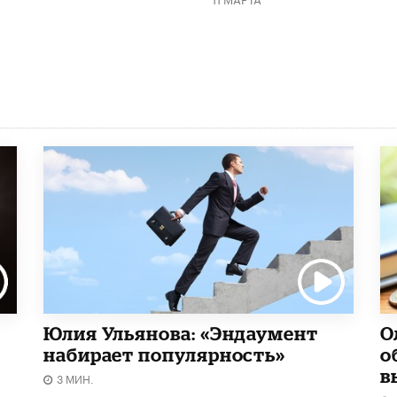
Юлия Ульянова: «Эндаумент
О
набирает популярность»
о
в
3 МИН.