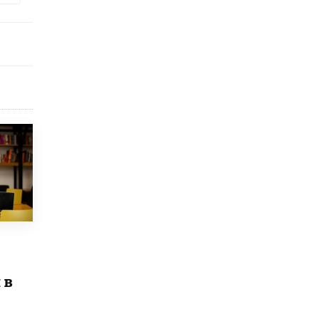
исторические объекты
11 ИЮНЯ /
ГОРОДСКОЕ ОБРАЗОВАНИЕ
​Почти 50 новых объектов образования
открыли в этом учебном году в Москве
10 ИЮНЯ /
ГОРОДСКОЕ ОБРАЗОВАНИЕ
Госдума приняла закон о детских SIM-
картах
10 ИЮНЯ /
ДЕТИ
Глава СПЧ предложил вернуть в школы
устные переходные экзамены
9 ИЮНЯ /
КАЧЕСТВО ОБРАЗОВАНИЯ
​Объединяя дошкольный мир
8 ИЮНЯ /
АНОНС
«Сколково» и ГК «Просвещение»
анонсировали запуск акселератора
 в
технологических решений для всех
уровней образования
8 ИЮНЯ /
ЧТО ПРОИСХОДИТ?