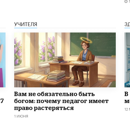
УЧИТЕЛЯ
З
​Вам не обязательно быть
В
27
богом: почему педагог имеет
м
право растеряться
12
1 ИЮНЯ