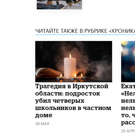
ЧИТАЙТЕ ТАКЖЕ В РУБРИКЕ «ХРОНИ
Трагедия в Иркутской
Ека
области: подросток
«Не
убил четверых
нел
школьников в частном
нель
доме
то, 
рас
28 МАЯ
25 АПР