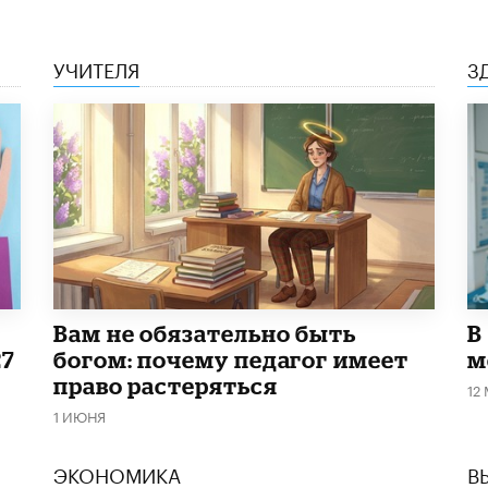
УЧИТЕЛЯ
З
​Вам не обязательно быть
В
27
богом: почему педагог имеет
м
право растеряться
12
1 ИЮНЯ
ЭКОНОМИКА
В