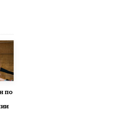
В Минобрнауки рассказали о новых
правилах приема в аспирантуру
1 ИЮНЯ /
КАЧЕСТВО ОБРАЗОВАНИЯ
н по
лии