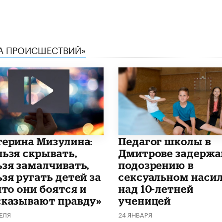
КА ПРОИСШЕСТВИЙ»
терина Мизулина:
Педагог школы в
льзя скрывать,
Дмитрове задержа
ьзя замалчивать,
подозрению в
зя ругать детей за
сексуальном наси
что они боятся и
над 10-летней
сказывают правду»
ученицей
ЕЛЯ
24 ЯНВАРЯ