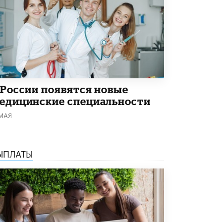
4 ИЮНЯ /
КАЧЕСТВО ОБРАЗОВАНИЯ
В Общественной палате предложили
шить школьную форму с учетом
национальных традиций регионов
4 ИЮНЯ /
ШКОЛЬНИКИ
В Госдуме предложили ввести онлайн-
формат для апелляций ЕГЭ
3 ИЮНЯ /
ЕГЭ И ОГЭ
 России появятся новые
едицинские специальности
​Яндекс выпустил бесплатный курс по
 МАЯ
защите от ИИ-мошенничества
2 ИЮНЯ /
BIG DATA
В России начнут применять новые
ЫПЛАТЫ
подходы к разрешению конфликтов в
школах
2 ИЮНЯ /
ПОДРОСТКИ
Академик РАН предупредил, что
ChatGPT отучит школьников думать
1 ИЮНЯ /
ШКОЛЬНИКИ