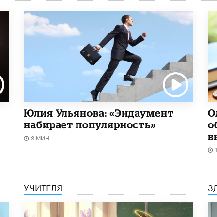
Юлия Ульянова: «Эндаумент
О
набирает популярность»
о
в
3 МИН.
УЧИТЕЛЯ
З