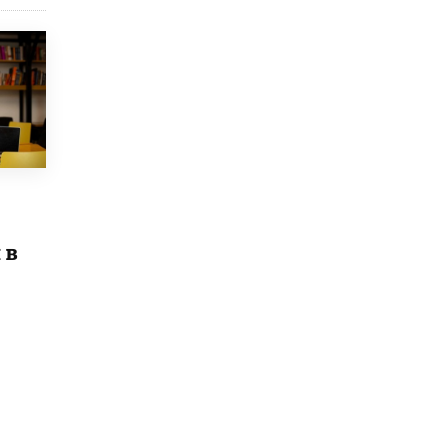
открыли в этом учебном году в Москве
10 ИЮНЯ /
ГОРОДСКОЕ ОБРАЗОВАНИЕ
Госдума приняла закон о детских SIM-
картах
10 ИЮНЯ /
ДЕТИ
Глава СПЧ предложил вернуть в школы
устные переходные экзамены
9 ИЮНЯ /
КАЧЕСТВО ОБРАЗОВАНИЯ
​Объединяя дошкольный мир
 в
8 ИЮНЯ /
АНОНС
«Сколково» и ГК «Просвещение»
анонсировали запуск акселератора
технологических решений для всех
уровней образования
8 ИЮНЯ /
ЧТО ПРОИСХОДИТ?
Рособрнадзор ответил на жалобы
школьников на ошибки в ЕГЭ по
русскому