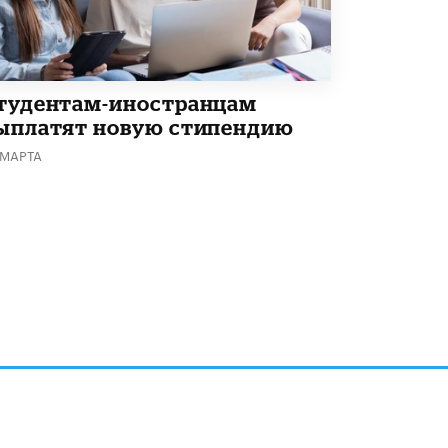
В Минобрнауки рассказали о новых
правилах приема в аспирантуру
1 ИЮНЯ /
КАЧЕСТВО ОБРАЗОВАНИЯ
тудентам-иностранцам
ыплатят новую стипендию
 МАРТА
алов