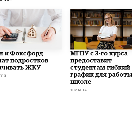
н и Фоксфорд
МГПУ с 3-го курса
чат подростков
предоставит
ачивать ЖКУ
студентам гибкий
график для работы
ЕЛЯ
школе
11 МАРТА