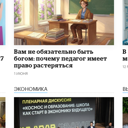
​Вам не обязательно быть
В
27
богом: почему педагог имеет
м
право растеряться
12
1 ИЮНЯ
ЭКОНОМИКА
В