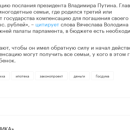
ацию послания президента Владимира Путина. Гла
многодетные семьи, где родился третий или
т государства компенсацию для погашения своего
с. рублей», –
цитирует
слова Вячеслава Володина
ижней палаты парламента, в бюджете есть необход
ают, чтобы он имел обратную силу и начал действ
пенсацию могут получить все семьи, у кого в этом 
бенок.
жка
ипотека
законопроект
деньги
Госдума
МИКА»