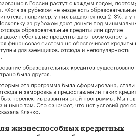
азование в России растут с каждым годом, поэтом
 «Хотя за рубежом не везде есть образовательны
ипотека, например, у них выдаются под 2–3%, а у 
Поскольку за рубежом дают деньги под минимальн
, отсюда образовательные кредиты или другие
ам даже небольшие проценты дают возможность
ая финансовая система не обеспечивает кредиты 
тупны для заемщиков, отсюда и непопулярность
.
ирование образовательных кредитов существовало
стране была другая.
которым эта программа была сформирована, стали
отсюда и заморозка в предоставлении таких креди
собых перспектив развития этой программы. Мы го
з и ныне там. Это означает, что нет условий для е
казала Клячко.
 для жизнеспособных кредитных