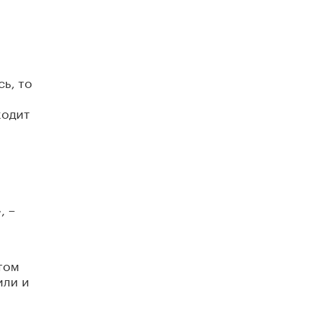
ь, то
ходит
, –
том
или и