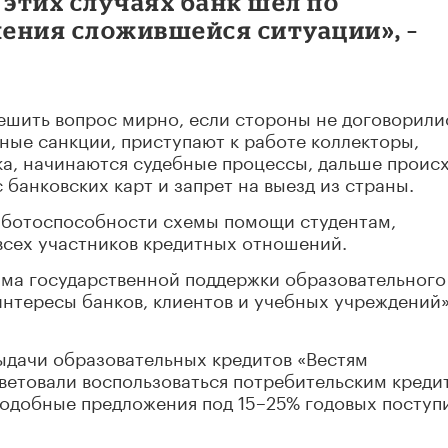
 этих случаях банк шел по
ения сложившейся ситуации», –
решить вопрос мирно, если стороны не договорилис
ные санкции, приступают к работе коллекторы,
ка, начинаются судебные процессы, дальше проис
 банковских карт и запрет на выезд из страны.
работоспособности схемы помощи студентам,
всех участников кредитных отношений.
мма государственной поддержки образовательного
интересы банков, клиентов и учебных учреждений»
выдачи образовательных кредитов «Вестям
ветовали воспользоваться потребительским креди
Подобные предложения под 15–25% годовых поступ