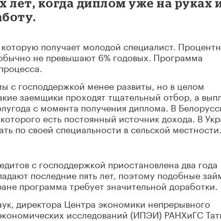
 лет, когда диплом уже на руках 
аботу.
, которую получает молодой специалист. Процент
 обычно не превышают 6% годовых. Программа
процесса.
ы с господдержкой менее развиты, но в целом
такие заемщики проходят тщательный отбор, а вып
олугода с момента получения диплома. В Белорусс
у которого есть постоянный источник дохода. В Ук
ать по своей специальности в сельской местности
едитов с господдержкой приостановлена два года
падают последние пять лет, поэтому подобные зай
ране программа требует значительной доработки.
аук, директора Центра экономики непрерывного
экономических исследований (ИПЭИ) РАНХиГС Тат