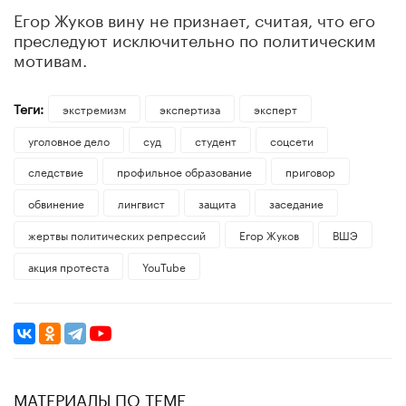
Егор Жуков вину не признает, считая, что его
преследуют исключительно по политическим
мотивам.
Теги:
экстремизм
экспертиза
эксперт
уголовное дело
суд
студент
соцсети
следствие
профильное образование
приговор
обвинение
лингвист
защита
заседание
жертвы политических репрессий
Егор Жуков
ВШЭ
акция протеста
YouTube
МАТЕРИАЛЫ ПО ТЕМЕ