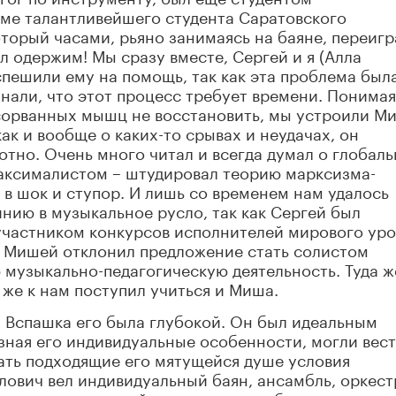
еме талантливейшего студента Саратовского
орый часами, рьяно занимаясь на баяне, переигр
ыл одержим! Мы сразу вместе, Сергей и я (Алла
спешили ему на помощь, так как эта проблема был
знали, что этот процесс требует времени. Понимая
сорванных мышц не восстановить, мы устроили М
ак и вообще о каких-то срывах и неудачах, он
отно. Очень много читал и всегда думал о глобал
максималистом – штудировал теорию марксизма-
 в шок и ступор. И лишь со временем нам удалось
инию в музыкальное русло, так как Сергей был
участником конкурсов исполнителей мирового уро
с Мишей отклонил предложение стать солистом
 музыкально-педагогическую деятельность. Туда ж
а же к нам поступил учиться и Миша.
и. Вспашка его была глубокой. Он был идеальным
зная его индивидуальные особенности, могли вест
ать подходящие его мятущейся душе условия
лович вел индивидуальный баян, ансамбль, оркест