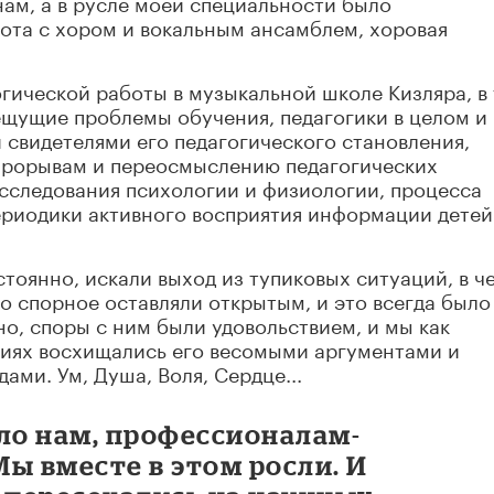
ам, а в русле моей специальности было
ота с хором и вокальным ансамблем, хоровая
огической работы в музыкальной школе Кизляра, в 
ещущие проблемы обучения, педагогики в целом и
и свидетелями его педагогического становления,
 прорывам и переосмыслению педагогических
исследования психологии и физиологии, процесса
ериодики активного восприятия информации детей
тоянно, искали выход из тупиковых ситуаций, в ч
то спорное оставляли открытым, и это всегда было
но, споры с ним были удовольствием, и мы как
циях восхищались его весомыми аргументами и
ми. Ум, Душа, Воля, Сердце...
ло нам, профессионалам-
ы вместе в этом росли. И