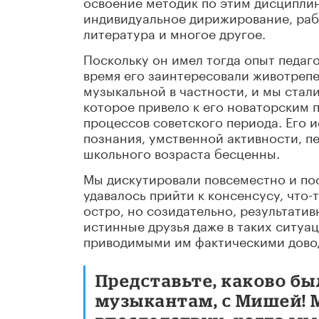
освоение методик по этим дисциплин
индивидуальное дирижирование, раб
литература и многое другое.
Поскольку он имел тогда опыт педаг
время его заинтересовали животреп
музыкальной в частности, и мы стал
которое привело к его новаторским
процессов советского периода. Его 
познания, умственной активности, п
школьного возраста бесценны.
Мы дискутировали повсеместно и пос
удавалось прийти к консенсусу, что-
остро, но созидательно, результатив
истинные друзья даже в таких ситуа
приводимыми им фактическими довода
Представьте, каково бы
музыкантам, с Мишей! М