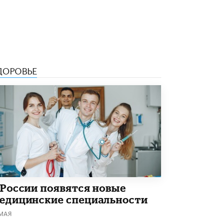
Академик РАН предупредил, что
ChatGPT отучит школьников думать
1 ИЮНЯ /
ШКОЛЬНИКИ
ДОРОВЬЕ
 России появятся новые
едицинские специальности
 МАЯ