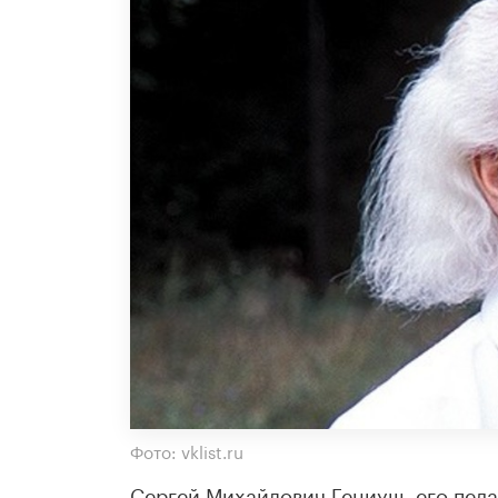
Фото: vklist.ru
Сергей Михайлович Гениуш, его педа