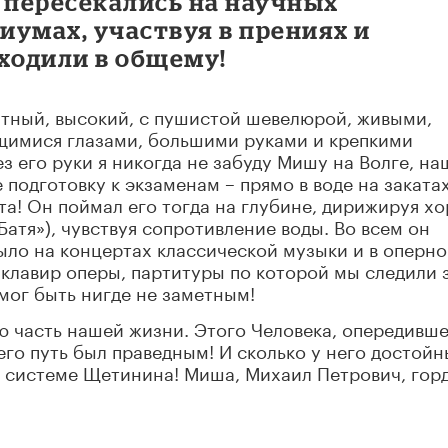
 пересекались на научных
умах, участвуя в прениях и
ходили в общему!
атный, высокий, с пушистой шевелюрой, живыми,
щимися глазами, большими руками и крепкими
з его руки я никогда не забуду Мишу на Волге, на
е подготовку к экзаменам – прямо в воде на заката
а! Он поймал его тогда на глубине, дирижируя х
атя»), чувствуя сопротивление воды. Во всем он
было на концертах классической музыки и в оперн
 клавир оперы, партитуры по которой мы следили 
мог быть нигде не заметным!
ю часть нашей жизни. Этого Человека, опередивш
его путь был праведным! И сколько у него достой
а системе Щетинина! Миша, Михаил Петрович, гор