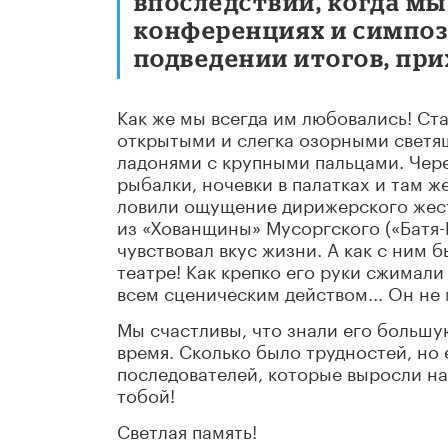
впоследствии, когда мы
конференциях и симпози
подведении итогов, при
Как же мы всегда им любовались! Ст
открытыми и слегка озорными светя
ладонями с крупными пальцами. Чере
рыбалки, ночевки в палатках и там ж
ловили ощущение дирижерского жест
из «Хованщины» Мусоргского («Батя-Б
чувствовал вкус жизни. А как с ним 
театре! Как крепко его руки сжимали
всем сценическим действом... Он не 
Мы счастливы, что знали его большу
время. Сколько было трудностей, но 
последователей, которые выросли н
тобой!
Светлая память!