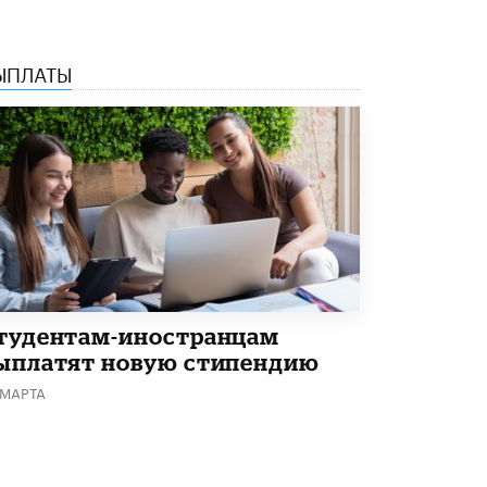
ЫПЛАТЫ
тудентам-иностранцам
ыплатят новую стипендию
 МАРТА