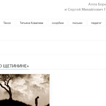
Алла Бор
и Сергей Михайлович 
Текос
Татьяна Ковалева
скорбим
письмо
педагог
 О ЩЕТИНИНЕ»