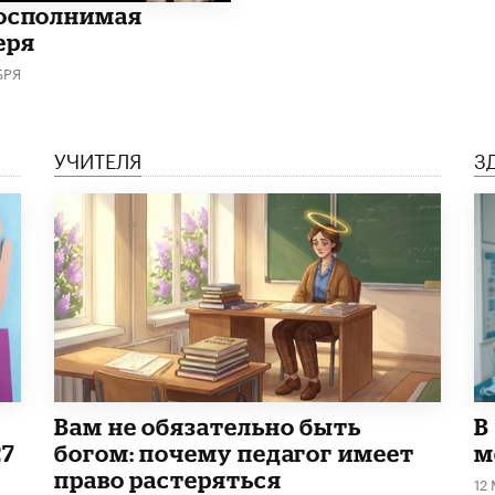
осполнимая
еря
БРЯ
УЧИТЕЛЯ
З
​Вам не обязательно быть
В
27
богом: почему педагог имеет
м
право растеряться
12