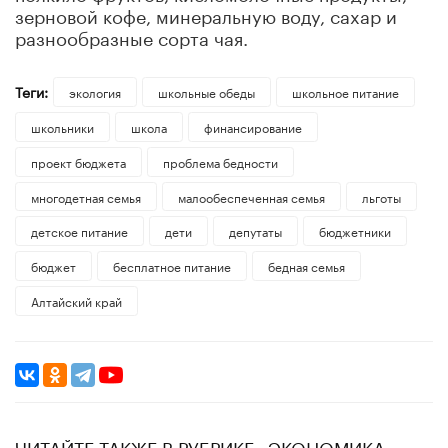
зерновой кофе, минеральную воду, сахар и
разнообразные сорта чая.
Теги:
экология
школьные обеды
школьное питание
школьники
школа
финансирование
проект бюджета
проблема бедности
многодетная семья
малообеспеченная семья
льготы
детское питание
дети
депутаты
бюджетники
бюджет
бесплатное питание
бедная семья
Алтайский край
ЧИТАЙТЕ ТАКЖЕ В РУБРИКЕ «ЭКОНОМИКА»