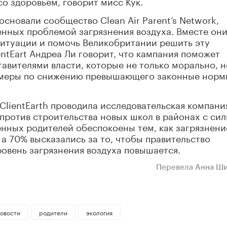
о здоровьем, говорит мисс Кук.
n основали сообщество Clean Air Parent’s Network,
нных проблемой загрязнения воздуха. Вместе он
ситуации и помочь Великобритании решить эту
ntEart Андреа Ли говорит, что кампания поможет
тавителями власти, которые не только морально, н
е меры по снижению превышающего законные норм
 ClientEarth проводила исследовательская компани
против строительства новых школ в районах с си
нных родителей обеспокоены тем, как загрязнени
, а 70% высказались за то, чтобы правительство
ровень загрязнения воздуха повышается.
Перевела Анна Ш
овости
родители
экология