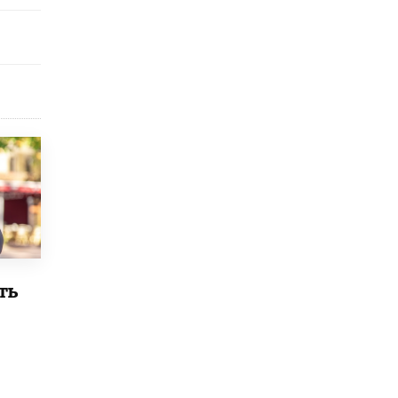
Рособрнадзор ответил на жалобы
школьников на ошибки в ЕГЭ по
русскому
8 ИЮНЯ /
ЕГЭ И ОГЭ
Школа «СКОЛКА» и Госкорпорация
«Росатом» подписали соглашение о
сотрудничестве
8 ИЮНЯ /
ОБРАЗОВАТЕЛЬНАЯ ПОЛИТИКА
Депутаты призвали не отклонять
дипломы только из-за не пройденного
антиплагиата
5 ИЮНЯ /
ЧТО ПРОИСХОДИТ?
Минпросвещения просят добавить в
ть
школьные учебники примеры женщин-
инженеров
5 ИЮНЯ /
УЧЕБНИКИ
Уличенный в списывании школьник
вернул себе призовое место на
олимпиаде через суд