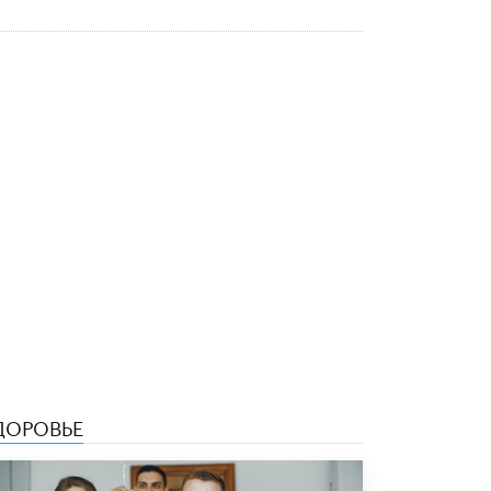
5 ИЮНЯ /
ЧТО ПРОИСХОДИТ?
«Евгений Онегин» станет обязательным
для повторения в 10–11-х классах
4 ИЮНЯ /
КАЧЕСТВО ОБРАЗОВАНИЯ
В Общественной палате предложили
шить школьную форму с учетом
национальных традиций регионов
4 ИЮНЯ /
ШКОЛЬНИКИ
В Госдуме предложили ввести онлайн-
формат для апелляций ЕГЭ
3 ИЮНЯ /
ЕГЭ И ОГЭ
​Яндекс выпустил бесплатный курс по
защите от ИИ-мошенничества
2 ИЮНЯ /
BIG DATA
В России начнут применять новые
ДОРОВЬЕ
подходы к разрешению конфликтов в
школах
2 ИЮНЯ /
ПОДРОСТКИ