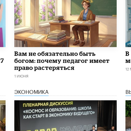
​Вам не обязательно быть
В
27
богом: почему педагог имеет
м
право растеряться
12
1 ИЮНЯ
ЭКОНОМИКА
В