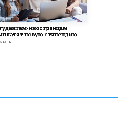
тудентам-иностранцам
ыплатят новую стипендию
 МАРТА