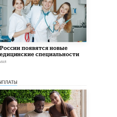
Академик РАН предупредил, что
ChatGPT отучит школьников думать
1 ИЮНЯ /
ШКОЛЬНИКИ
 России появятся новые
едицинские специальности
 МАЯ
ЫПЛАТЫ