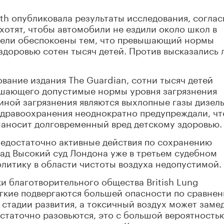
rth опубликовала результаты исследования, соглас
отят, чтобы автомобили не ездили около школ в
ители обеспокоены тем, что превышающий нормы
 здоровью сотен тысяч детей. Против высказались
ование издания The Guardian, сотни тысяч детей
ышающего допустимые нормы уровня загрязнения
иной загрязнения являются выхлопные газы дизел
здравоохранения неоднократно предупреждали, чт
наносит долговременный вред детскому здоровью.
недостаточно активные действия по сохранению
зад Высокий суд Лондона уже в третьем судебном
литику в области чистоты воздуха недопустимой.
и благотворительного общества British Lung
легкие подвергаются большей опасности по сравне
 стадии развития, а токсичный воздух может заме
остаточно разовьются, это с большой вероятность